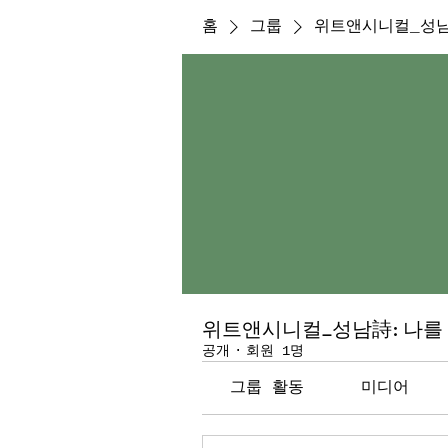
홈
그룹
위트앤시니컬_성남
위트앤시니컬_성남詩: 나를 
공개
·
회원 1명
그룹 활동
미디어