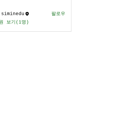
.siminedu
팔로우
원 보기(1명)